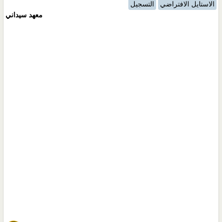
الاستايل الافتراضي
التسجيل
معهد سيداني