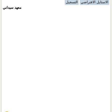
الاستايل الافتراضي
التسجيل
معهد سيداني