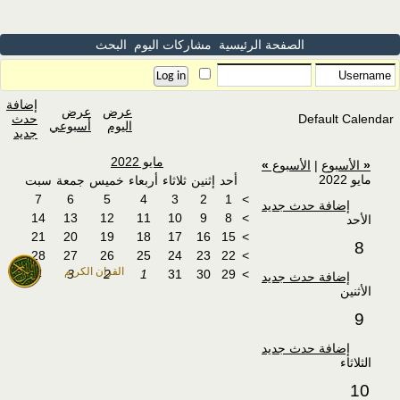
الصفحة الرئيسية
مشاركات اليوم
البحث
إضافة
عرض
عرض
Default Calendar
حدث
اليوم
أسبوعي
جديد
مايو 2022
«
الأسبوع
|
الأسبوع
»
مايو 2022
أحد
إثنين
ثلاثاء
أربعاء
خميس
جمعة
سبت
7
6
5
4
3
2
1
>
إضافة حدث جديد
14
13
12
11
10
9
8
>
الأحد
21
20
19
18
17
16
15
>
8
28
27
26
25
24
23
22
>
القران الكريم
4
3
2
1
31
30
29
>
إضافة حدث جديد
الأثنين
9
إضافة حدث جديد
الثلاثاء
10