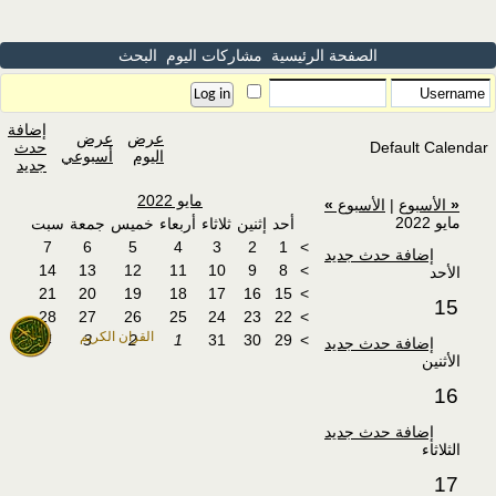
الصفحة الرئيسية
مشاركات اليوم
البحث
إضافة
عرض
عرض
Default Calendar
حدث
اليوم
أسبوعي
جديد
مايو 2022
«
الأسبوع
|
الأسبوع
»
مايو 2022
أحد
إثنين
ثلاثاء
أربعاء
خميس
جمعة
سبت
7
6
5
4
3
2
1
>
إضافة حدث جديد
14
13
12
11
10
9
8
>
الأحد
21
20
19
18
17
16
15
>
15
28
27
26
25
24
23
22
>
القران الكريم
4
3
2
1
31
30
29
>
إضافة حدث جديد
الأثنين
16
إضافة حدث جديد
الثلاثاء
17