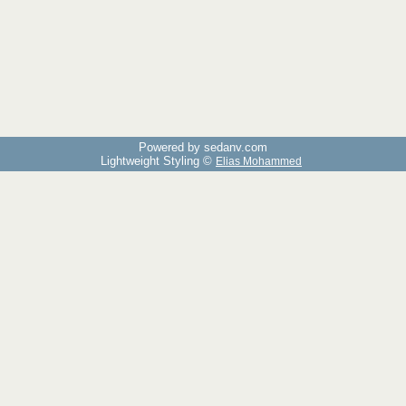
Powered by sedany.com
Lightweight Styling ©
Elias Mohammed