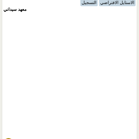
الاستايل الافتراضي
التسجيل
معهد سيداني