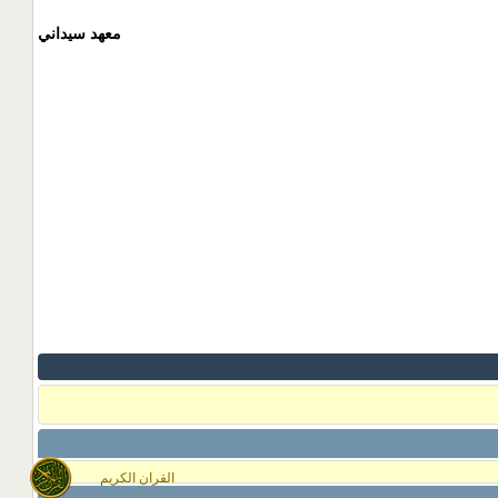
معهد سيداني
القران الكريم