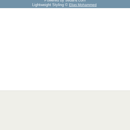
Powered by sedany.com
Lightweight Styling ©
Elias Mohammed