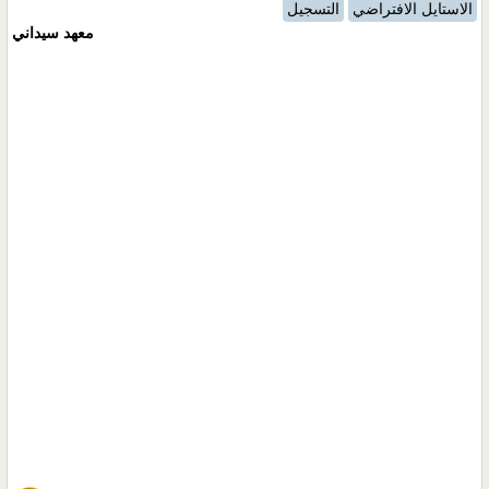
الاستايل الافتراضي
التسجيل
معهد سيداني