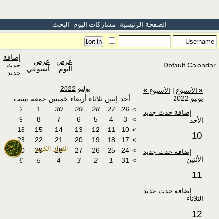
الصفحة الرئيسية
مشاركات اليوم
البحث
إضافة
عرض
عرض
Default Calendar
حدث
اليوم
أسبوعي
جديد
يوليو 2022
«
الأسبوع
|
الأسبوع
»
يوليو 2022
أحد
إثنين
ثلاثاء
أربعاء
خميس
جمعة
سبت
2
1
30
29
28
27
26
>
إضافة حدث جديد
9
8
7
6
5
4
3
>
الأحد
16
15
14
13
12
11
10
>
10
23
22
21
20
19
18
17
>
القران الكريم
30
29
28
27
26
25
24
>
إضافة حدث جديد
الأثنين
6
5
4
3
2
1
31
>
11
إضافة حدث جديد
الثلاثاء
12