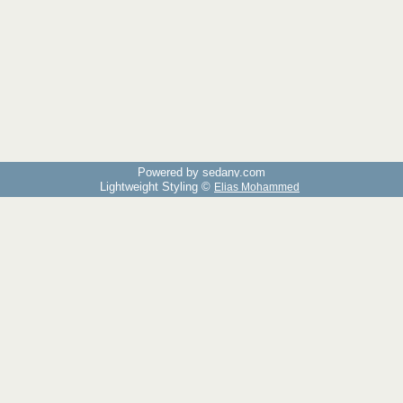
Powered by sedany.com
Lightweight Styling ©
Elias Mohammed