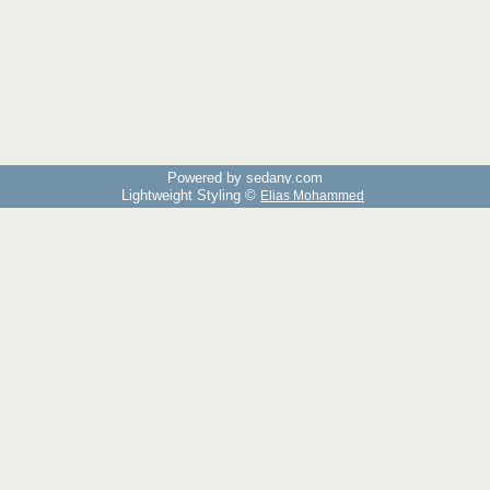
Powered by sedany.com
Lightweight Styling ©
Elias Mohammed