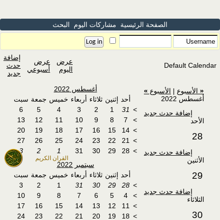
الصفحة الرئيسية
مشاركات اليوم
البحث
إضافة
عرض
عرض
Default Calendar
حدث
اليوم
أسبوعي
جديد
أغسطس 2022
«
الأسبوع
|
الأسبوع
»
أغسطس 2022
أحد
إثنين
ثلاثاء
أربعاء
خميس
جمعة
سبت
6
5
4
3
2
1
31
>
إضافة حدث جديد
13
12
11
10
9
8
7
>
الأحد
20
19
18
17
16
15
14
>
28
27
26
25
24
23
22
21
>
3
2
1
31
30
29
28
>
إضافة حدث جديد
القران الكريم
الأثنين
سبتمبر 2022
29
أحد
إثنين
ثلاثاء
أربعاء
خميس
جمعة
سبت
3
2
1
31
30
29
28
>
إضافة حدث جديد
10
9
8
7
6
5
4
>
الثلاثاء
17
16
15
14
13
12
11
>
30
24
23
22
21
20
19
18
>