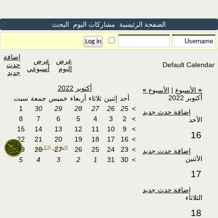
الصفحة الرئيسية
مشاركات اليوم
البحث
إضافة
عرض
عرض
Default Calendar
حدث
اليوم
أسبوعي
جديد
أكتوبر 2022
«
الأسبوع
|
الأسبوع
»
أكتوبر 2022
أحد
إثنين
ثلاثاء
أربعاء
خميس
جمعة
سبت
1
30
29
28
27
26
25
>
إضافة حدث جديد
8
7
6
5
4
3
2
>
الأحد
15
14
13
12
11
10
9
>
16
22
21
20
19
18
17
16
>
القران الكريم
29
28
27
26
25
24
23
>
إضافة حدث جديد
الأثنين
5
4
3
2
1
31
30
>
17
إضافة حدث جديد
الثلاثاء
18