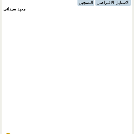
الاستايل الافتراضي
التسجيل
معهد سيداني