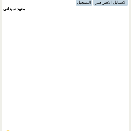
الاستايل الافتراضي
التسجيل
معهد سيداني