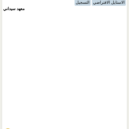
الاستايل الافتراضي
التسجيل
معهد سيداني