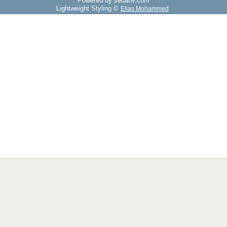
Powered by sedany.com
Lightweight Styling ©
Elias Mohammed