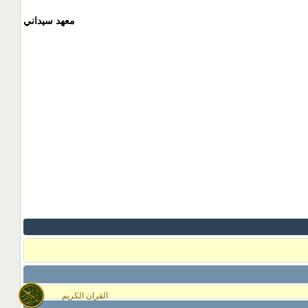
معهد سيداني
القران الكريم