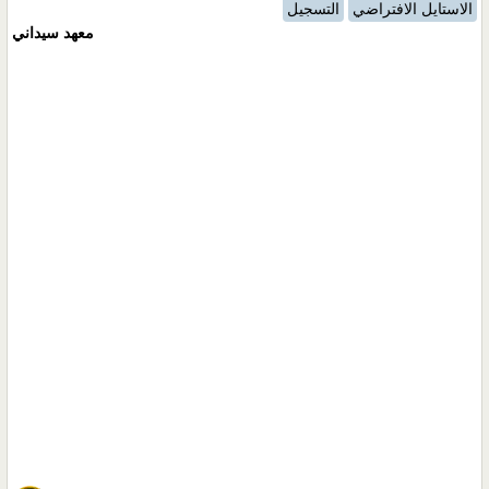
الاستايل الافتراضي
التسجيل
معهد سيداني