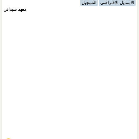
الاستايل الافتراضي
التسجيل
معهد سيداني