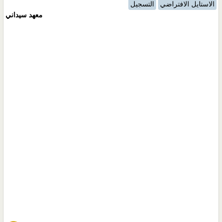
الاستايل الافتراضي
التسجيل
معهد سيداني