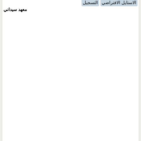
الاستايل الافتراضي
التسجيل
معهد سيداني