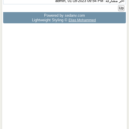
آخر مشاركة: admin, 01-18-2023 09:54 PM
Up
Powered by sedany.com
Lightweight Styling ©
Elias Mohammed