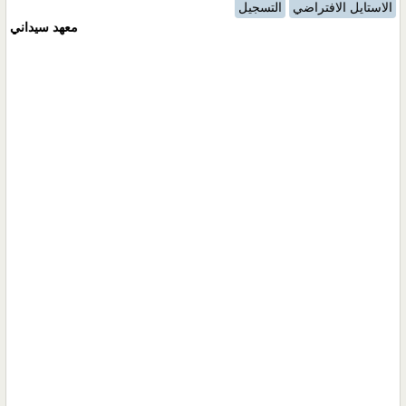
الاستايل الافتراضي
التسجيل
معهد سيداني