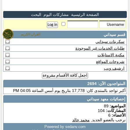
الصفحة الرئيسية
مشاركات اليوم
البحث
قسم سيداني
القران الكريم
سكربتات سيداني
طلبات الخدمات غير الموجودة
مكتبة الاستايلات
شروحات المواقع
ارشيف ويب
اجعل كافة الأقسام مقروءة
المتواجدون الآن
: 2694
أكبر تواجد بالمنتدى كان: 17,778 بتاريخ يوم أمس الساعة 04:05 PM
إحصائيات معهد سيداني
المواضيع:
89
المشاركات:
104
الأعضاء:
6
نرحب بالعضو الجديد,
محمد خالد
Powered by sedany.com