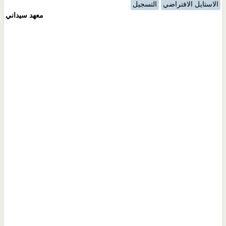
الاستايل الافتراضي
التسجيل
معهد سيداني