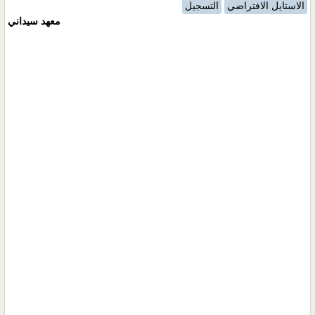
الاستايل الافتراضي
التسجيل
معهد سيداني