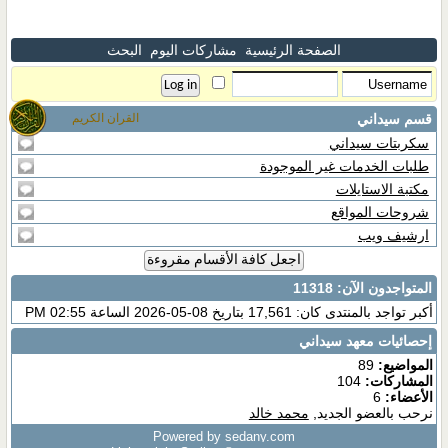
الصفحة الرئيسية
مشاركات اليوم
البحث
قسم سيداني
القران الكريم
سكربتات سيداني
طلبات الخدمات غير الموجودة
مكتبة الاستايلات
شروحات المواقع
ارشيف ويب
اجعل كافة الأقسام مقروءة
المتواجدون الآن
: 11318
أكبر تواجد بالمنتدى كان: 17,561 بتاريخ 08-05-2026 الساعة 02:55 PM
إحصائيات معهد سيداني
المواضيع:
89
المشاركات:
104
الأعضاء:
6
نرحب بالعضو الجديد,
محمد خالد
Powered by sedany.com