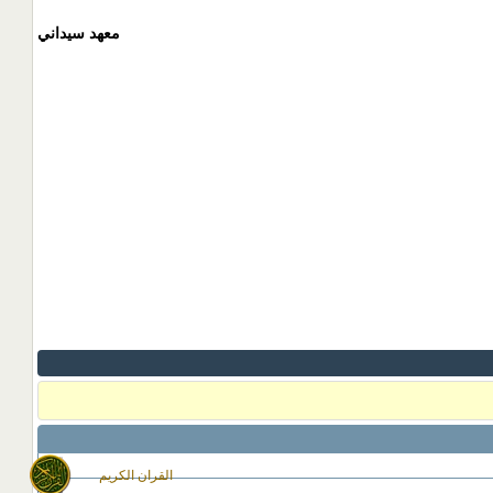
معهد سيداني
القران الكريم