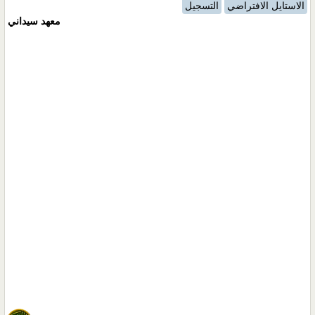
الاستايل الافتراضي
التسجيل
معهد سيداني