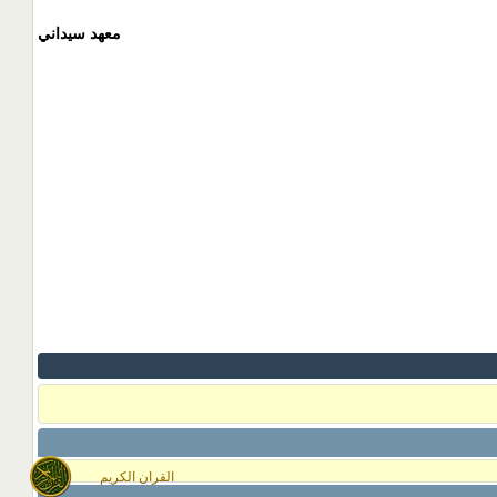
معهد سيداني
القران الكريم