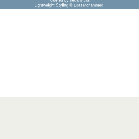
Powered by sedany.com
Lightweight Styling ©
Elias Mohammed