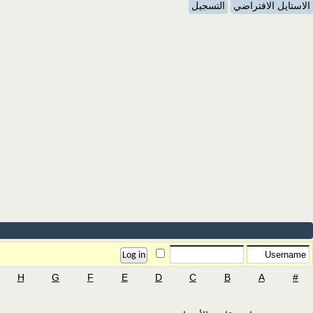
الاستايل الافتراضي
التسجيل
H
G
F
E
D
C
B
A
#