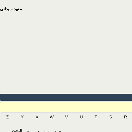
معهد سيداني
Z
Y
X
W
V
U
T
S
R
البحث