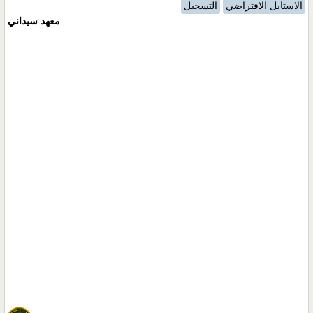
الاستايل الافتراضي
التسجيل
معهد سيداني