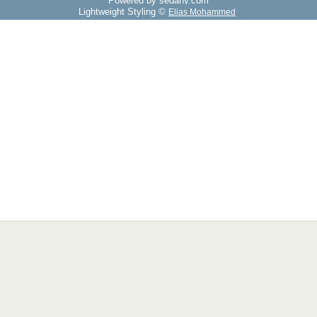
Powered by sedany.com
Lightweight Styling ©
Elias Mohammed