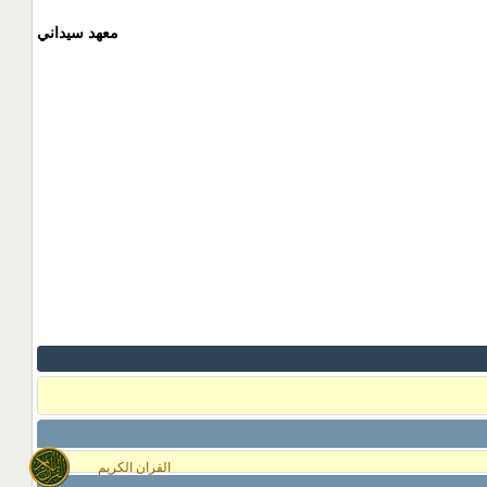
معهد سيداني
القران الكريم