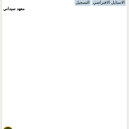
الاستايل الافتراضي
التسجيل
معهد سيداني