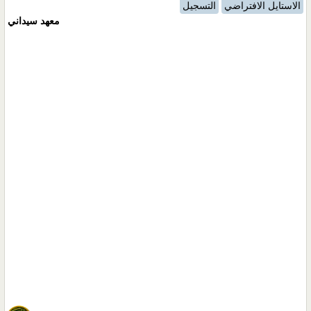
الاستايل الافتراضي
التسجيل
معهد سيداني