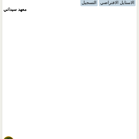
الاستايل الافتراضي
التسجيل
معهد سيداني