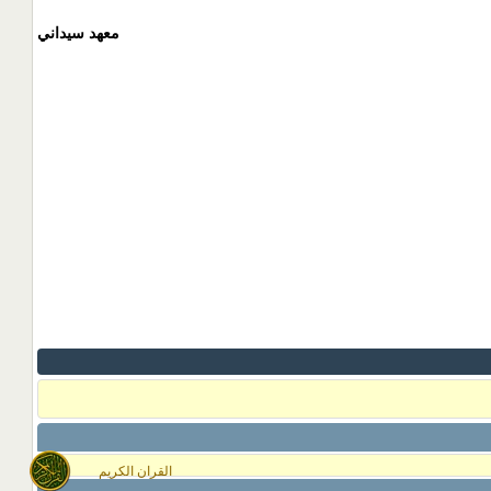
معهد سيداني
القران الكريم