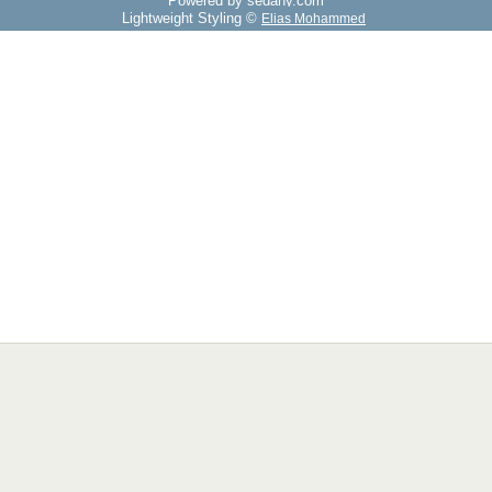
Powered by sedany.com
Lightweight Styling ©
Elias Mohammed