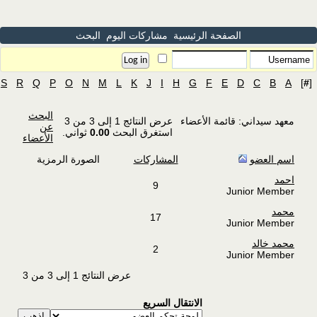
ئيسية
مشاركات اليوم
البحث
Z
Y
X
W
V
U
T
S
R
Q
P
O
N
M
L
K
J
I
H
G
البحث
عضاء
عرض النتائج 1 إلى 3 من 3
عن
استغرق البحث
0.00
ثواني.
الأعضاء
المشاركات
الصورة الرمزية
9
17
2
عرض النتائج 1 إلى 3 من 3
لانتقال السريع