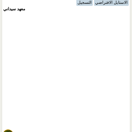
الاستايل الافتراضي
التسجيل
معهد سيداني