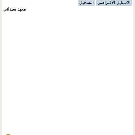
الاستايل الافتراضي
التسجيل
معهد سيداني