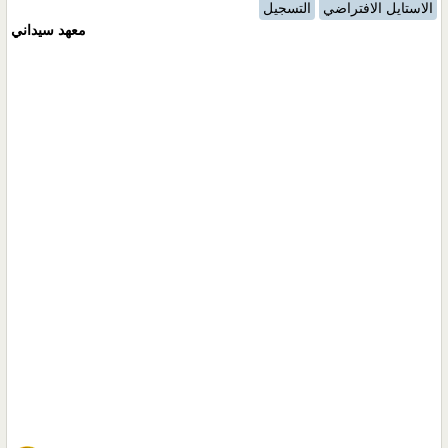
الاستايل الافتراضي
التسجيل
معهد سيداني