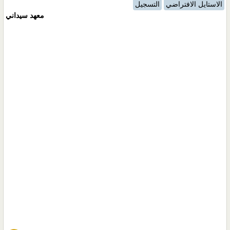
الاستايل الافتراضي
التسجيل
معهد سيداني