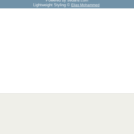
Powered by sedany.com
Lightweight Styling ©
Elias Mohammed