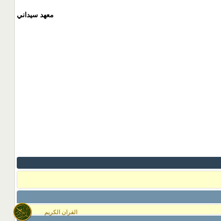
معهد سيداني
القران الكريم