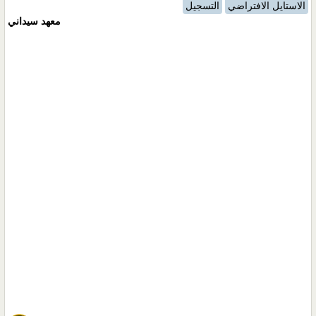
الاستايل الافتراضي
التسجيل
معهد سيداني