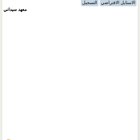
الاستايل الافتراضي
التسجيل
معهد سيداني