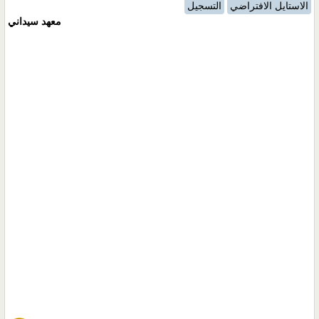
الاستايل الافتراضي
التسجيل
معهد سيداني