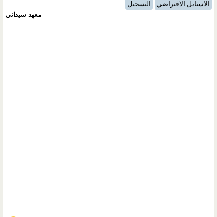
الاستايل الافتراضي
التسجيل
معهد سيداني