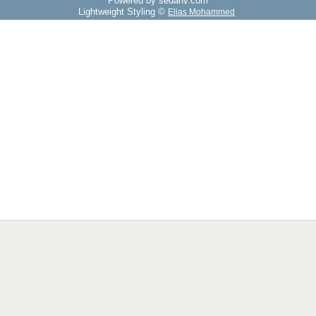
Powered by sedany.com
Lightweight Styling ©
Elias Mohammed