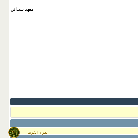
معهد سيداني
القران الكريم