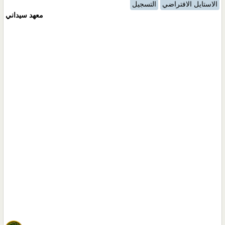
الاستايل الافتراضي
التسجيل
معهد سيداني