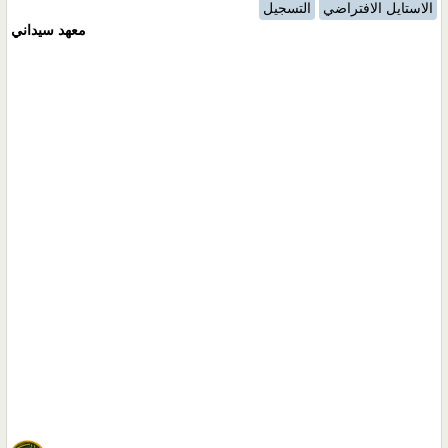
الاستايل الافتراضي
التسجيل
معهد سيداني