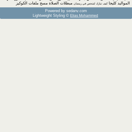
المواليد
كليجا
مبطلات الصلاة
مسح ملفات الكوكيز
كيف تبارك لشخص في رمضان
Powered by sedany.com
Lightweight Styling ©
Elias Mohammed