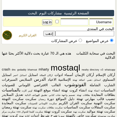
الصفحة الرئيسية
مشاركات اليوم
البحث
البحث في المنتدى
القران الكريم
عرض المواضيع
عرض المشاركات
البحث في سحابة الكلمات
هذه هي الـ 70 عبارة بحث دلالية الأكثر بحثا عنها
الدلالية
mostaql
crash
mharty
dns
godaddy
khamsat
nwahy directory v3
whatsapp
أركان الإسلام
أركان الإيمان
أسماء
ادوات
استايل
استايل
اركان الصلاة
استايل احمر
الدرس
السماوي
الإسلامية
الاعياد
السلايس
السيرفرات
استايل ذهبي
اضافة تهنئة
الفوتوشوب
الشارب
الشاملة
القالب الافتراضي
اللوماني للصوتيات
بالمناسبات
المناسبات
انشاء كروت تهنئة
انشاء موقع التهنئة
انشاء تهنئة
اوبن كارت
بطاقات المعايدة
تعديل السلايدر
بطاقات تهنئة
تصميم واجهة شات كتابي
تطبيق للهواتف الذكية
تنصيب قالب مهارتي
تهنئة
دليل المواقع
دورة
سكربت
سكربت التهنئة
رمضان
سكربت التهنية
سكربت القران الكريم
سكربت المعايدة
سكربت اللوماني للصوتيات
سكربت المقالات
سكربت المناسبات
سكربت تهنئة رمضان
سكربت بطاقات
سكربت تهنئة
سكربت تهنئة مواليد
سكربت كروت تهنئة
سكربت تهنة
سكربت كليجا للجوال css
سكربت مركز
سكريت خاص بالتهنئة
شرح شريط ادوات
كروت تهنئة
سكربت موسوعة
سوريا
كتابة تهنئة