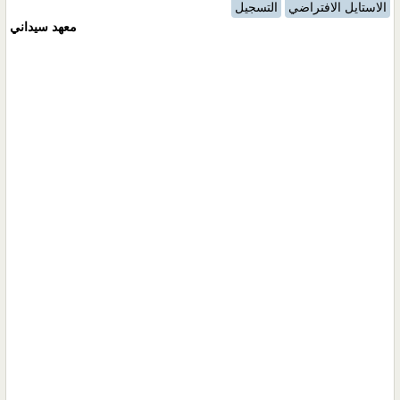
الاستايل الافتراضي
التسجيل
معهد سيداني