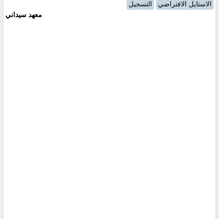
الاستايل الافتراضي
التسجيل
معهد سيداني