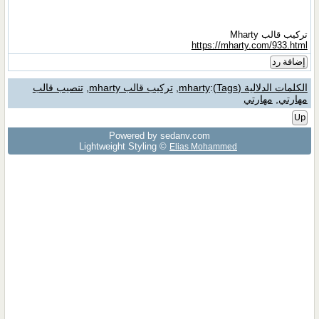
تركيب قالب Mharty
https://mharty.com/933.html
إضافة رد
الكلمات الدلالية (Tags)
:
mharty
,
تركيب قالب mharty
,
تنصيب قالب
مهارتي
,
مهارتي
Up
Powered by sedany.com
Lightweight Styling ©
Elias Mohammed