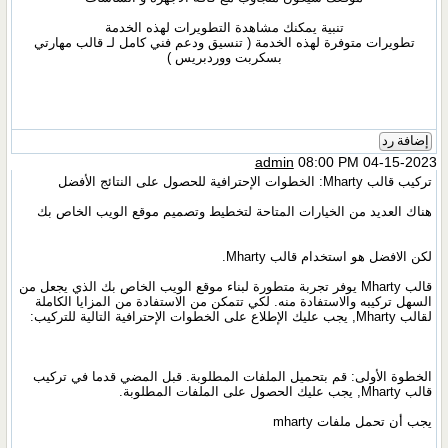
تنبية يمكنك مشاهدة التطويرات لهذه الخدمة
تطويرات متوفرة لهذه الخدمة ( تنسيق ودعم فني كامل لـ قالب مهارتي
بسكربت ووردبريس )
إضافة رد
admin
08:00 PM 04-15-2023
تركيب قالب Mharty: الخطوات الإحترافية للحصول على النتائج الأفضل
هناك العديد من الخيارات المتاحة لتخطيط وتصميم موقع الويب الخاص بك
لكن الافضل هو استخدام قالب Mharty.
قالب Mharty يوفر تجربة متطورة لبناء موقع الويب الخاص بك الذي يجعل من
السهل تركيبه والاستفادة منه. لكي تتمكن من الاستفادة من المزايا الكاملة
لقالب Mharty, يجب عليك الإطلاع على الخطوات الإحترافية التالية للتركيب:
الخطوة الأولى: قم بتحميل الملفات المطلوبة. قبل المضي قدما في تركيب
قالب Mharty, يجب عليك الحصول على الملفات المطلوبة.
يجب أن تحمل ملفات mharty