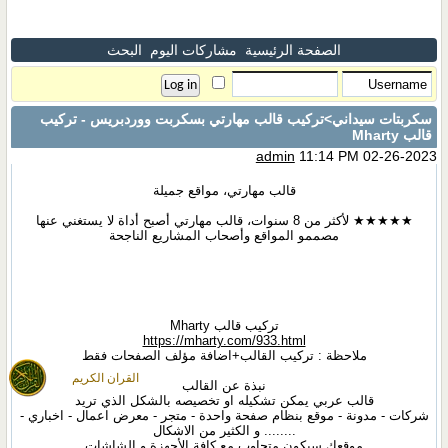
الصفحة الرئيسية
مشاركات اليوم
البحث
سكربتات سيداني
>تركيب قالب مهارتي بسكربت ووردبريس - تركيب
قالب Mharty
admin
11:14 PM 02-26-2023
قالب مهارتي، مواقع جميلة
★★★★★ لأكثر من 8 سنوات، قالب مهارتي أصبح أداة لا يستغني عنها
مصممو المواقع وأصحاب المشاريع الناجحة
تركيب قالب Mharty
https://mharty.com/933.html
ملاحظة : تركيب القالب+اضافة مؤلف الصفحات فقط
القران الكريم
نبذة عن القالب
قالب عربي يمكن تشكيله او تخصيصه بالشكل الذي تريد
شركات - مدونة - موقع بنظام صفحة واحدة - متجر - معرض اعمال - اخباري -
........ و الكثير من الاشكال
موقعك سيكون متجاوب مع كافة الأجهزة و الشاشات