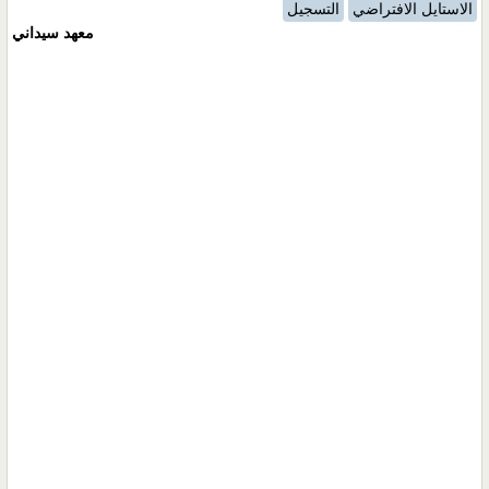
الاستايل الافتراضي
التسجيل
معهد سيداني